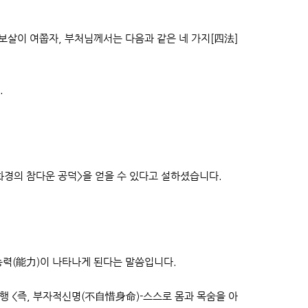
보살이 여쭙자, 부처님께서는 다음과 같은 네 가지[四法]
.
법화경의 참다운 공덕>을 얻을 수 있다고 설하셨습니다.
능력(能力)이 나타나게 된다는 말씀입니다.
 <즉, 부자적신명(不自惜身命)-스스로 몸과 목숨을 아