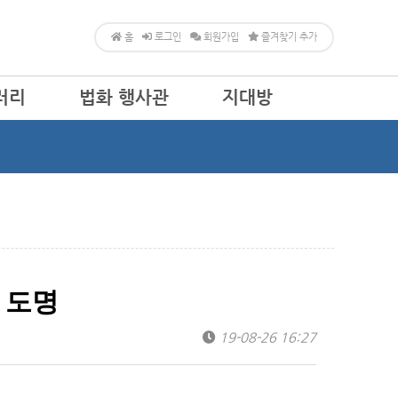
홈
로그인
회원가입
즐겨찾기 추가
러리
법화 행사관
지대방
공지사항
알림방
행사달력
문의마당
자유게시판
열린마당
지 도명
19-08-26 16:27