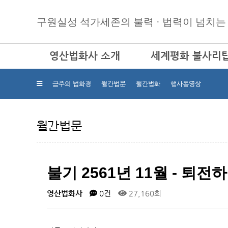
구원실성 석가세존의 불력 · 법력이 넘치는
영산법화사 소개
세계평화 불사리
인사말
불사리탑 건립 인사
금주의 법화경
월간법문
월간법화
행사동영상
연혁
불사리탑 건립 권선문
근본교리
현황
월간법문
법회안내
진행사업
본사 및 각 도량 주소
사찰 둘러보기
불기 2561년 11월 - 퇴
찾아오시는 길
영산법화사
0건
27,160회