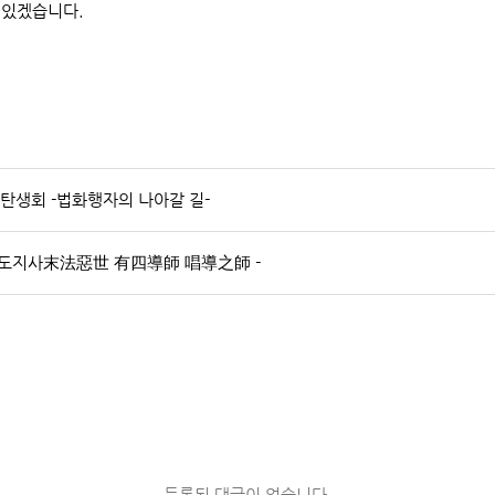
 있겠습니다.
회 탄생회 -법화행자의 나아갈 길-
사 창도지사末法惡世 有四導師 唱導之師 -
등록된 댓글이 없습니다.