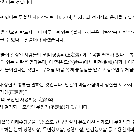
 한다는 것입니다.
져 있다는 투철한 자신감으로 나아가며, 부처님과 선지식의 은혜를 고맙게
을 받으면 반드시 이미 이루어져 있는 <불자 여러분은 낙락장송이 될 솔
얻을 수 있다는 말씀이라 하겠습니다.
성불이 결정된 사람들의 모임[정정취(正定聚)]에 주목할 필요가 있다고 봅
어 있는 사람을 말하는데, 이 말은 도중(途中)에서 퇴전(退轉)하거나 
에 들어간다는 것인데, 부처님 마음 속에 중생심을 맡기고 감추면 부처님
짐이나 성질의 종류를 말하는 것입니다. 인간의 마음가짐이나 성질을 세 가지[
정정취(正定聚)와
람의 모임인 사정취(邪定聚)와
 따라 결정되는 모임인 부정취(不定聚)가 있습니다.
십육 여래수량품을 중심으로 한 구원실성 본불이신 석가모니 부처님과 
하는 본화 상행보살, 무변행보살, 정행보살, 안립행보살 등 지용천계의 