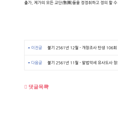
출가, 제가의 모든 교단(敎團)들을 정정취하고 정의 할 수
이전글
불기 2561년 12월 - 개창조사 탄생 106
다음글
불기 2561년 11월 - 말법악세 유사도
댓글목록