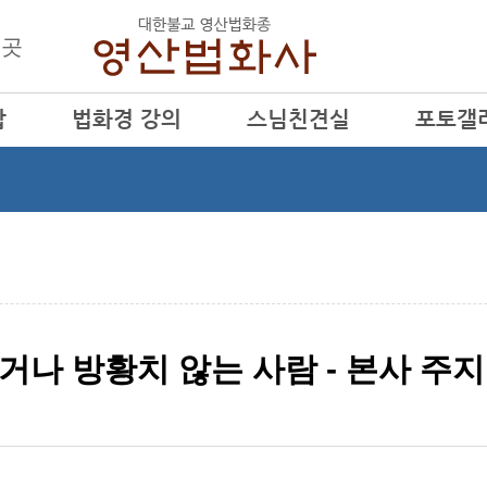
 곳
탑
법화경 강의
스님친견실
포토갤
금주의 법화경
법화조사님
법화소식
월간법문
행산큰스님
월간법화
행학큰스님
행사동영상
전하거나 방황치 않는 사람 - 본사 주