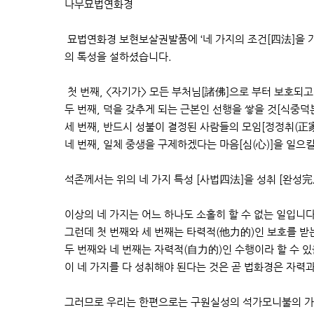
나무묘법연화경
묘법연화경 보현보살권발품에 ‘네 가지의 조건[四法]을 가
의 톡성을 설하셨습니다.
첫 번째, <자기가> 모든 부처님[諸佛]으로 부터 보호되고
두 번째, 덕을 갖추게 되는 근본인 선행을 쌓을 것[식중덕
세 번째, 반드시 성불이 결정된 사람들의 모임[정정취(正家
네 번째, 일체 중생을 구제하겠다는 마음[심(心)]을 일으킬
석존께서는 위의 네 가지 특성 [사법四法]을 성취 [완성完
이상의 네 가지는 어느 하나도 소홀히 할 수 없는 일입니다
그런데 첫 번째와 세 번째는 타력적(他力的)인 보호를 받
두 번째와 네 번째는 자력적(自力的)인 수행이라 할 수 있
이 네 가지를 다 성취해야 된다는 것은 곧 법화경은 자력
그러므로 우리는 한편으로는 구원실성의 석가모니불의 가피