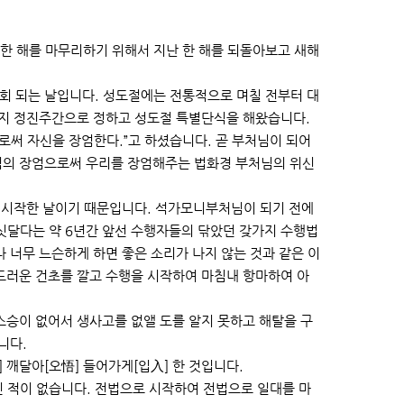
 한 해를 마무리하기 위해서 지난 한 해를 되돌아보고 새해
6회 되는 날입니다. 성도절에는 전통적으로 며칠 전부터 대
까지 정진주간으로 정하고 성도절 특별단식을 해왔습니다.
로써 자신을 장엄한다.”고 하셨습니다. 곧 부처님이 되어
님의 장엄으로써 우리를 장엄해주는 법화경 부처님의 위신
시작한 날이기 때문입니다. 석가모니부처님이 되기 전에
. 싯달다는 약 6년간 앞선 수행자들의 닦았던 갖가지 수행법
 너무 느슨하게 하면 좋은 소리가 나지 않는 것과 같은 이
드러운 건초를 깔고 수행을 시작하여 마침내 항마하여 아
승이 없어서 생사고를 없앨 도를 알지 못하고 해탈을 구
니다.
깨달아[오悟] 들어가게[입入] 한 것입니다.
 적이 없습니다. 전법으로 시작하여 전법으로 일대를 마