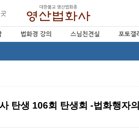
 곳
탑
법화경 강의
스님친견실
포토갤
금주의 법화경
법화조사님
법화소식
월간법문
행산큰스님
월간법화
행학큰스님
행사동영상
창조사 탄생 106회 탄생회 -법화행자