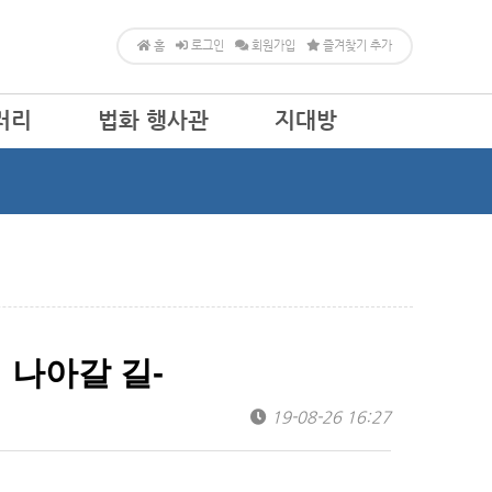
홈
로그인
회원가입
즐겨찾기 추가
러리
법화 행사관
지대방
공지사항
알림방
행사달력
문의마당
자유게시판
열린마당
의 나아갈 길-
19-08-26 16:27