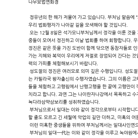
나무묘법연화경
정유년의 한 해가 저물어 가고 있습니다. 부처님 말씀에 
우리 법화행자가 나아갈 길을 모색해야 할 것입니다.
오는 12월 8일은 석가모니부처님께서 정각을 이룬 것을 
중들이 모여서 정진하고 이날 법회를 하여 회향합니다. 
정진은 같은 뜻을 가진 도반이 함께 닦으면 동참자들로 인
가는 지혜와 복덕이 우리에게 저절로 장엄되어 간다는 것
력의 가피를 체험해보시기 바랍니다.
성도절의 정진은 여러모로 의미 깊은 수행입니다. 성도
는 카필라국 왕자출신의 수행자였습니다. 그의 이름은 고타마
들을 체험하고 고행림에서 난행고행을 한 끝에 고행만이 깨
치라고 합니다. 과연 그는 나이란자나강에서 목욕하고 수
뇩다라삼먁삼보리를 성취하였습니다.
부처님으로서 일대는 이와 같이 정각으로부터 시작합니다.
할 줄도 모르고 긴 세월에 악업의 길만 더하고, 미혹의 
이런 미혹한 중생들을 위하여 부처님께서는 일대사인연으로 
부처님의 일대一代는 이와 같이 정각을 이루고 녹야원에서