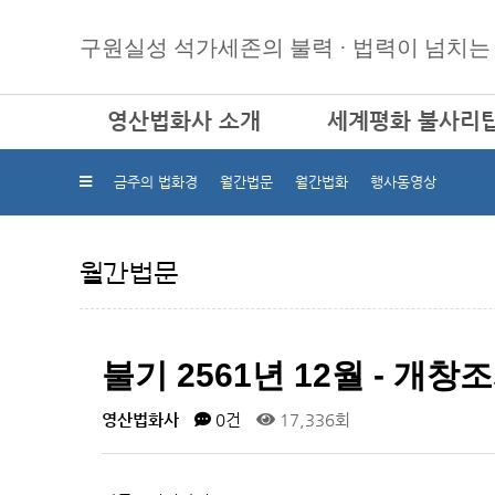
구원실성 석가세존의 불력 · 법력이 넘치는
영산법화사 소개
세계평화 불사리
인사말
불사리탑 건립 인사
금주의 법화경
월간법문
월간법화
행사동영상
연혁
불사리탑 건립 권선문
근본교리
현황
월간법문
법회안내
진행사업
본사 및 각 도량 주소
사찰 둘러보기
불기 2561년 12월 - 개
찾아오시는 길
영산법화사
0건
17,336회