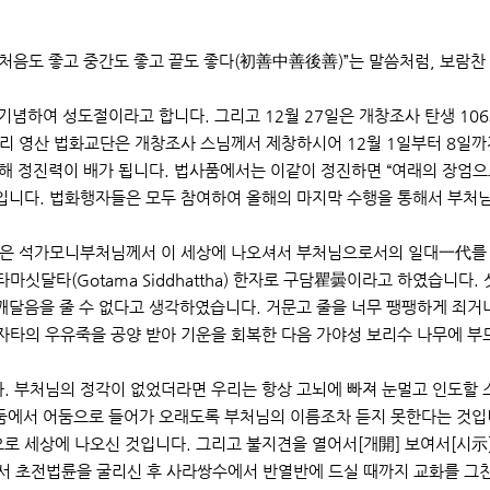
“처음도 좋고 중간도 좋고 끝도 좋다(初善中善後善)”는 말씀처럼, 보람찬
기념하여 성도절이라고 합니다. 그리고 12월 27일은 개창조사 탄생 10
우리 영산 법화교단은 개창조사 스님께서 제창하시어 12월 1일부터 8일
해 정진력이 배가 됩니다. 법사품에서는 이같이 정진하면 “여래의 장엄으
입니다. 법화행자들은 모두 참여하여 올해의 마지막 수행을 통해서 부처
절은 석가모니부처님께서 이 세상에 나오셔서 부처님으로서의 일대一代를 
싯달타(Gotama Siddhattha) 한자로 구담瞿曇이라고 하였습니다
달음을 줄 수 없다고 생각하였습니다. 거문고 줄을 너무 팽팽하게 죄거나
자타의 우유죽을 공양 받아 기운을 회복한 다음 가야성 보리수 나무에 부
 부처님의 정각이 없었더라면 우리는 항상 고뇌에 빠져 눈멀고 인도할 스
어둠에서 어둠으로 들어가 오래도록 부처님의 이름조차 듣지 못한다는 것입
세상에 나오신 것입니다. 그리고 불지견을 열어서[개開] 보여서[시示] 
 초전법륜을 굴리신 후 사라쌍수에서 반열반에 드실 때까지 교화를 그친