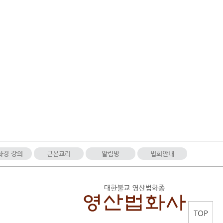
화경 강의
근본교리
알림방
법회안내
TOP