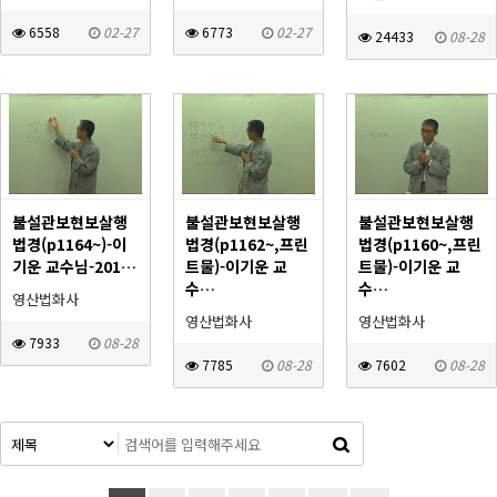
6558
02-27
6773
02-27
24433
08-28
불설관보현보살행
불설관보현보살행
불설관보현보살행
법경(p1164~)-이
법경(p1162~,프린
법경(p1160~,프린
기운 교수님-201…
트물)-이기운 교
트물)-이기운 교
수…
수…
영산법화사
영산법화사
영산법화사
7933
08-28
7785
08-28
7602
08-28