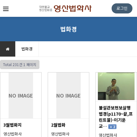
로그인
법화경
법화경
Total 231건
1 페이지
NO IMAGE
NO IMAGE
불설관보현보살행
법경(p1170~끝,프
린트물)-이기운
3월법화지
2월법화
교…
+ 2
영산법화사
영산법화사
영산법화사